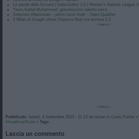
Le parole delle Azzurre | Italia-Galles 1-0 | Women’s Nations League 
Yavru Kartal Muhammed: giovanissimo talento turco
Selezioni eNazionale – primo turno finali – Open Qualifier
Il Milan di Inzaghi sfiora l’impresa Real ma termina 2-2
--- Pubblicità ---
--- Pubblicità ---
Pubblicato
: lunedì, 4 Settembre 2023 - 11:13 da Istvan in
Goals
,
Partite
•
Visualizza/Scrivi
•
Tags
: .
Lascia un commento