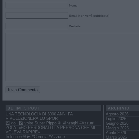
Nome
Email (non verrà pubblicata)
Website
ULTIMI 5 POST
ARCHIVIO
UNA TECNOLOGIA DI 3000 ANNI FA
Agosto 2026
RIVOLUZIONERÀ LO SPORT
Luglio 2026
5️⃣ gol, 5️⃣ volte Super Pippo 🎯 #Inzaghi #Azzurri
Giugno 2026
ZOLA: «HO PERDONATO LA PERSONA CHE MI
Maggio 2026
VOLEVA RAPIRE»
Aprile 2026
In loop 👀🎯⏮️ #Cernoia #Azzurre
Marzo 2026