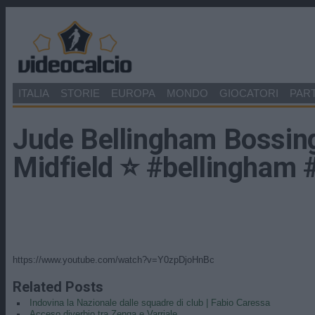
ITALIA
STORIE
EUROPA
MONDO
GIOCATORI
PART
Jude Bellingham Bossin
Midfield ⭐️ #bellingham 
https://www.youtube.com/watch?v=Y0zpDjoHnBc
Related Posts
Indovina la Nazionale dalle squadre di club | Fabio Caressa
Acceso diverbio tra Zenga e Varriale